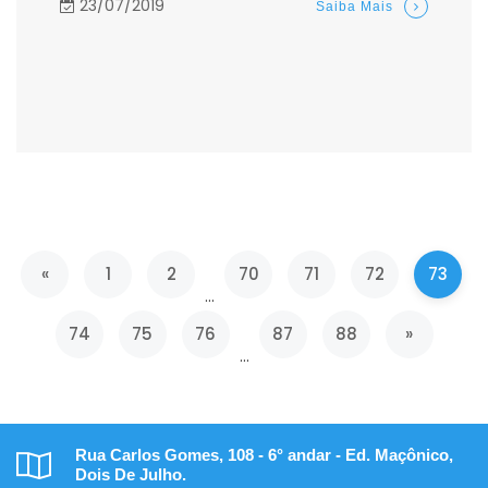
23/07/2019
Saiba Mais
Anterior
«
1
2
70
71
72
73
...
Próxima
74
75
76
87
88
»
...
Rua Carlos Gomes, 108 - 6° andar - Ed. Maçônico,
Dois De Julho.