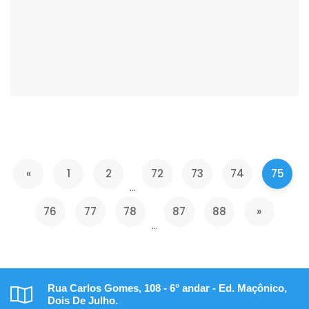
Anterior
«
1
2
72
73
74
75
...
Próxima
76
77
78
87
88
»
...
Rua Carlos Gomes, 108 - 6° andar - Ed. Maçônico,
Dois De Julho.