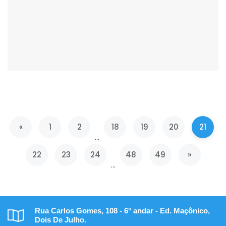
Anterior
«
1
2
18
19
20
21
...
Próxima
22
23
24
48
49
»
...
Rua Carlos Gomes, 108 - 6° andar - Ed. Maçônico,
Dois De Julho.