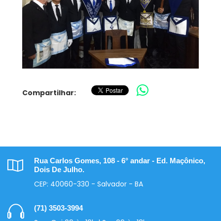
Compartilhar:
Rua Carlos Gomes, 108 - 6° andar - Ed. Maçônico,
Dois De Julho.
CEP: 40060-330 - Salvador - BA
(71) 3503-3994