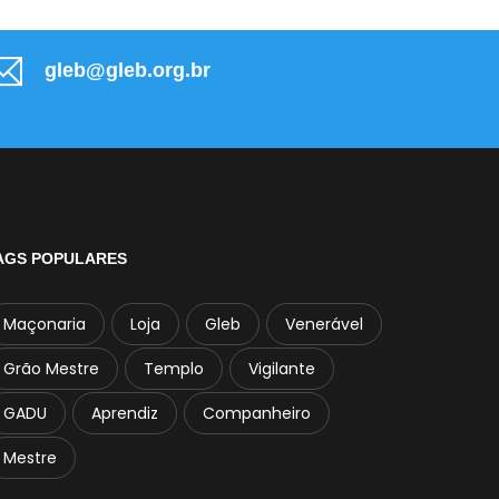
gleb@gleb.org.br
AGS POPULARES
Maçonaria
Loja
Gleb
Venerável
Grão Mestre
Templo
Vigilante
GADU
Aprendiz
Companheiro
Mestre