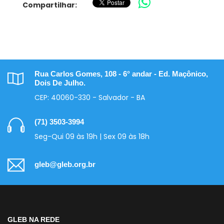
Compartilhar:
Rua Carlos Gomes, 108 - 6° andar - Ed. Maçônico,
Dois De Julho.
CEP: 40060-330 - Salvador - BA
(71) 3503-3994
Seg-Qui 09 às 19h | Sex 09 às 18h
gleb@gleb.org.br
GLEB NA REDE