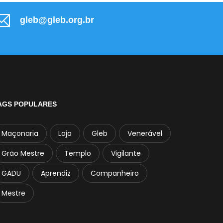
gleb@gleb.org.br
AGS POPULARES
Maçonaria
Loja
Gleb
Venerável
Grão Mestre
Templo
Vigilante
GADU
Aprendiz
Companheiro
Mestre