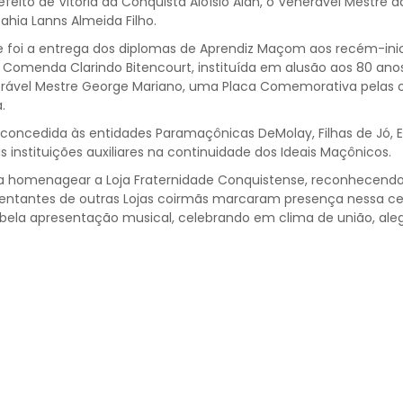
efeito de Vitória da Conquista Aloísio Alan, o Venerável Mestre d
hia Lanns Almeida Filho.
oi a entrega dos diplomas de Aprendiz Maçom aos recém-inic
menda Clarindo Bitencourt, instituída em alusão aos 80 anos d
rável Mestre George Mariano, uma Placa Comemorativa pelas oi
.
ncedida às entidades Paramaçônicas DeMolay, Filhas de Jó, Est
 instituições auxiliares na continuidade dos Ideais Maçônicos.
 homenagear a Loja Fraternidade Conquistense, reconhecendo 
entantes de outras Lojas coirmãs marcaram presença nessa ceri
ela apresentação musical, celebrando em clima de união, alegr