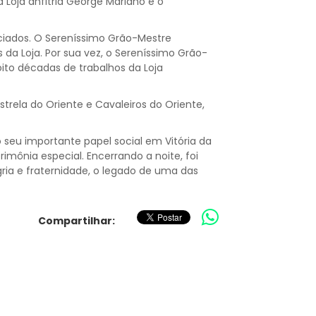
a Loja anfitriã George Mariano e o
iados. O Sereníssimo Grão-Mestre
a Loja. Por sua vez, o Sereníssimo Grão-
to décadas de trabalhos da Loja
rela do Oriente e Cavaleiros do Oriente,
seu importante papel social em Vitória da
mônia especial. Encerrando a noite, foi
ia e fraternidade, o legado de uma das
Compartilhar: