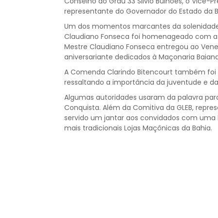
Conselho do Grau 33 Silvio Bulhões, o Vice-Pr
representante do Governador do Estado da Ba
Um dos momentos marcantes da solenidade f
Claudiano Fonseca foi homenageado com a Co
Mestre Claudiano Fonseca entregou ao Vene
aniversariante dedicados à Maçonaria Baiana
A Comenda Clarindo Bitencourt também foi co
ressaltando a importância da juventude e das
Algumas autoridades usaram da palavra para
Conquista. Além da Comitiva da GLEB, repres
servido um jantar aos convidados com uma b
mais tradicionais Lojas Maçônicas da Bahia.